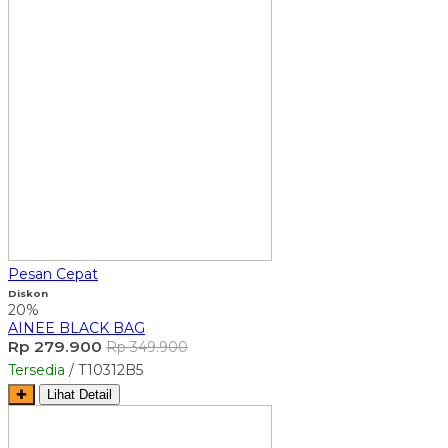
Pesan Cepat
Diskon
20%
AINEE BLACK BAG
Rp 279.900
Rp 349.900
Tersedia
/ T10312B5
✚
Lihat Detail