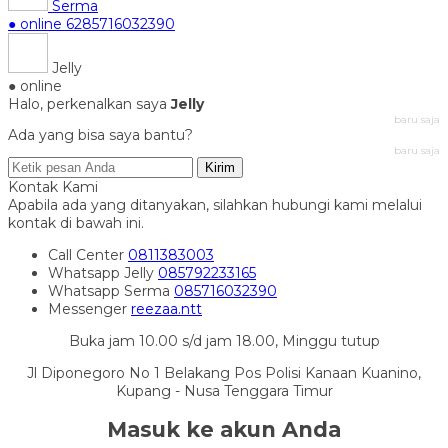
Serma
● online
6285716032390
Jelly
● online
Halo, perkenalkan saya
Jelly
baru saja
Ada yang bisa saya bantu?
baru saja
Kirim
Kontak Kami
Apabila ada yang ditanyakan, silahkan hubungi kami melalui
kontak di bawah ini.
Call Center
0811383003
Whatsapp
Jelly
085792233165
Whatsapp
Serma
085716032390
Messenger
reezaa.ntt
Buka jam 10.00 s/d jam 18.00, Minggu tutup
Jl Diponegoro No 1 Belakang Pos Polisi Kanaan Kuanino,
Kupang - Nusa Tenggara Timur
Masuk ke akun Anda