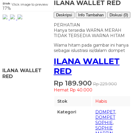
ILANA WALLET RED
Diskon
click image to preview
17%
Deskripsi
Info Tambahan
Diskusi (0)
PERHATIAN
Hanya tersedia WARNA MERAH
TIDAK TERSEDIA WARNA HITAM
Warna hitam pada gambar ini hanya
sebagai islustrasi isi/dalam dompet
ILANA WALLET
RED
ILANA WALLET
RED
Rp 189.900
Rp 229.900
Hemat Rp 40.000
Stok
Habis
Kategori
DOMPET
,
DOMPET
SOPHIE
,
SOPHIE