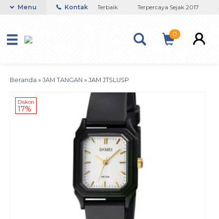
Toko Titanium Lapisan Emas Terbaik
Menu
Kontak
Terpercaya Sejak 2017
J
0
Beranda
»
JAM TANGAN
»
JAM JTSLUSP
Diskon
17%