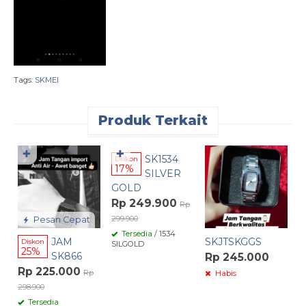
Tags:
SKMEI
Produk Terkait
Pesan Cepat
✚
✚
SK1534
Diskon
D
17%
SILVER
GOLD
R
Rp 249.900
Rp
36
299.900
Pesan Cepat
Tersedia
/ 1534
JAM
SKJTSKGGS
Diskon
SILGOLD
25%
SK866
Rp 245.000
Rp 225.000
Rp
Habis
298.900
Tersedia