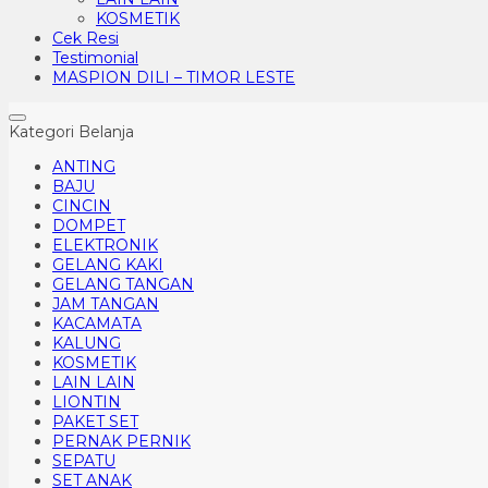
KOSMETIK
Cek Resi
Testimonial
MASPION DILI – TIMOR LESTE
Kategori Belanja
ANTING
BAJU
CINCIN
DOMPET
ELEKTRONIK
GELANG KAKI
GELANG TANGAN
JAM TANGAN
KACAMATA
KALUNG
KOSMETIK
LAIN LAIN
LIONTIN
PAKET SET
PERNAK PERNIK
SEPATU
SET ANAK