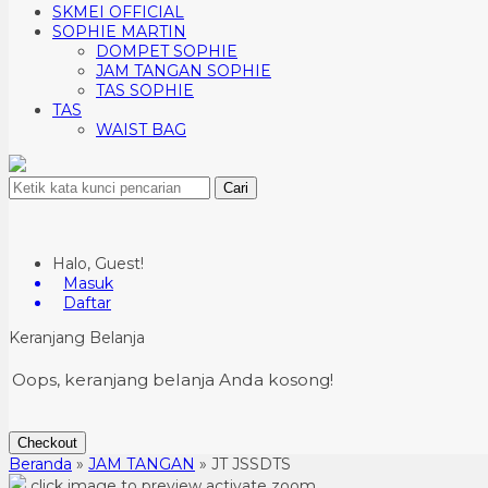
SKMEI OFFICIAL
SOPHIE MARTIN
DOMPET SOPHIE
JAM TANGAN SOPHIE
TAS SOPHIE
TAS
WAIST BAG
Cari
Halo, Guest!
Masuk
Daftar
Keranjang Belanja
Oops, keranjang belanja Anda kosong!
Checkout
Beranda
»
JAM TANGAN
»
JT JSSDTS
click image to preview
activate zoom