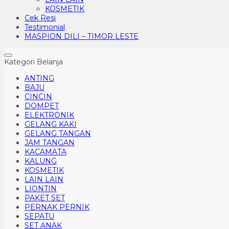
KOSMETIK
Cek Resi
Testimonial
MASPION DILI – TIMOR LESTE
Kategori Belanja
ANTING
BAJU
CINCIN
DOMPET
ELEKTRONIK
GELANG KAKI
GELANG TANGAN
JAM TANGAN
KACAMATA
KALUNG
KOSMETIK
LAIN LAIN
LIONTIN
PAKET SET
PERNAK PERNIK
SEPATU
SET ANAK