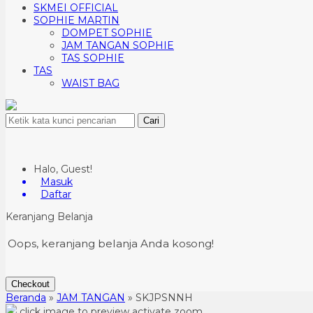
SKMEI OFFICIAL
SOPHIE MARTIN
DOMPET SOPHIE
JAM TANGAN SOPHIE
TAS SOPHIE
TAS
WAIST BAG
Cari
Halo, Guest!
Masuk
Daftar
Keranjang Belanja
Oops, keranjang belanja Anda kosong!
Checkout
Beranda
»
JAM TANGAN
»
SKJPSNNH
click image to preview
activate zoom