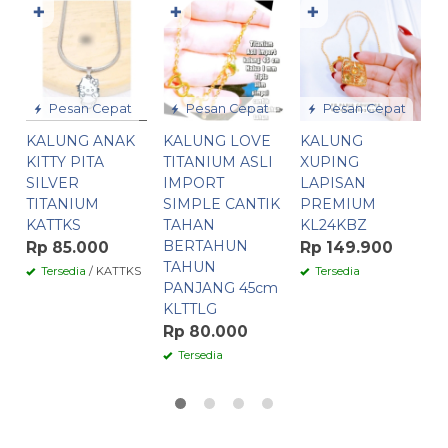
✚
✚
✚
K
P
X
L
P
Pesan Cepat
Pesan Cepat
Pesan Cepat
I
KALUNG ANAK
KALUNG LOVE
KALUNG
K
KITTY PITA
TITANIUM ASLI
XUPING
R
SILVER
IMPORT
LAPISAN
TITANIUM
SIMPLE CANTIK
PREMIUM
K
KATTKS
TAHAN
KL24KBZ
BERTAHUN
Rp 85.000
Rp 149.900
TAHUN
Tersedia
/ KATTKS
Tersedia
PANJANG 45cm
KLTTLG
Rp 80.000
Tersedia