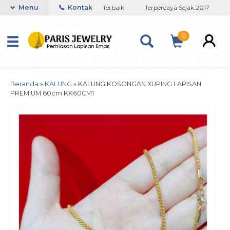
Toko Titanium Lapisan Emas Terbaik
Menu
Kontak
Terpercaya Sejak 2017
J
0
Beranda
»
KALUNG
»
KALUNG KOSONGAN XUPING LAPISAN
PREMIUM 60cm KK60CM1