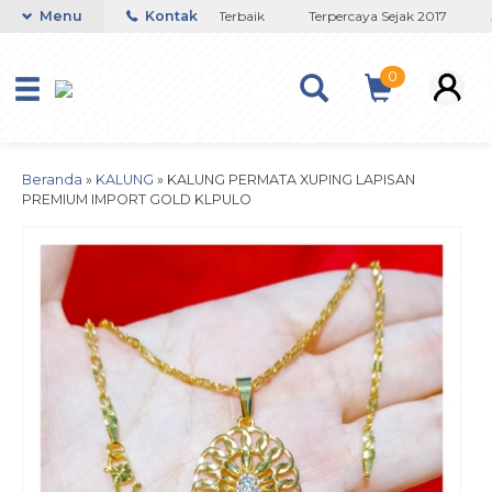
Toko Titanium Lapisan Emas Terbaik
Menu
Kontak
Terpercaya Sejak 2017
J
0
Beranda
»
KALUNG
»
KALUNG PERMATA XUPING LAPISAN
PREMIUM IMPORT GOLD KLPULO