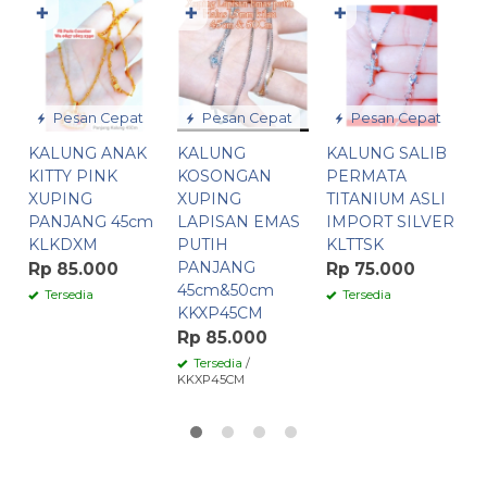
✚
✚
✚
K
T
I
K
R
Pesan Cepat
Pesan Cepat
Pesan Cepat
KALUNG ANAK
KALUNG
KALUNG SALIB
KITTY PINK
KOSONGAN
PERMATA
XUPING
XUPING
TITANIUM ASLI
PANJANG 45cm
LAPISAN EMAS
IMPORT SILVER
KLKDXM
PUTIH
KLTTSK
PANJANG
Rp 85.000
Rp 75.000
45cm&50cm
Tersedia
Tersedia
KKXP45CM
Rp 85.000
Tersedia
/
KKXP45CM