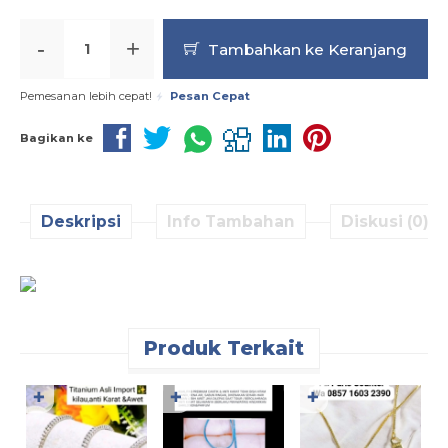
-
+
Tambahkan ke Keranjang
Pemesanan lebih cepat!
Pesan Cepat
Bagikan ke
Deskripsi
Info Tambahan
Diskusi (0)
Produk Terkait
✚
✚
✚
K
L
T