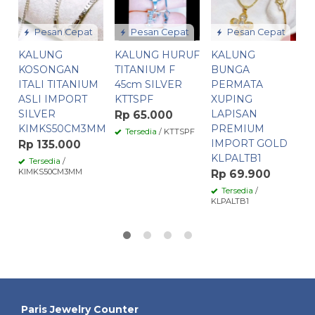
I
4
Pesan Cepat
Pesan Cepat
Pesan Cepat
R
KALUNG
KALUNG HURUF
KALUNG
KOSONGAN
TITANIUM F
BUNGA
K
ITALI TITANIUM
45cm SILVER
PERMATA
ASLI IMPORT
KTTSPF
XUPING
SILVER
LAPISAN
Rp 65.000
KIMKS50CM3MM
PREMIUM
Tersedia
/ KTTSPF
IMPORT GOLD
Rp 135.000
KLPALTB1
Tersedia
/
KIMKS50CM3MM
Rp 69.900
Tersedia
/
KLPALTB1
Paris Jewelry Counter