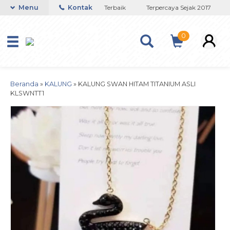
Toko Titanium Lapisan Emas Terbaik
Menu
Kontak
Terpercaya Sejak 2017
J
0
Beranda
»
KALUNG
»
KALUNG SWAN HITAM TITANIUM ASLI
KLSWNTT1