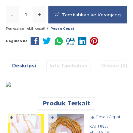
-
+
Tambahkan ke Keranjang
Pemesanan lebih cepat!
Pesan Cepat
Bagikan ke
Deskripsi
Info Tambahan
Diskusi (0)
Produk Terkait
Pesan Cepat
✚
✚
✚
K
KALUNG
M
MUTIARA
X