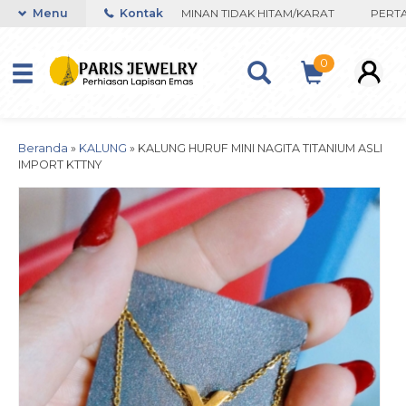
Terpercaya Sejak 2017
Menu
Kontak
JAMINAN TIDAK HITAM/KARAT
PERTAMA
0
Beranda
»
KALUNG
»
KALUNG HURUF MINI NAGITA TITANIUM ASLI
IMPORT KTTNY