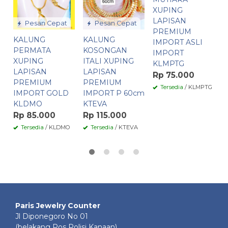
XUPING
L
LAPISAN
P
Pesan Cepat
Pesan Cepat
PREMIUM
I
KALUNG
KALUNG
IMPORT ASLI
K
PERMATA
KOSONGAN
IMPORT
R
XUPING
ITALI XUPING
KLMPTG
LAPISAN
LAPISAN
Rp 75.000
PREMIUM
PREMIUM
Tersedia
/ KLMPTG
IMPORT GOLD
IMPORT P 60cm
KLDMO
KTEVA
Rp 85.000
Rp 115.000
Tersedia
/ KLDMO
Tersedia
/ KTEVA
Paris Jewelry Counter
Jl Diponegoro No 01
(belakang Pos Polisi Kanaan)