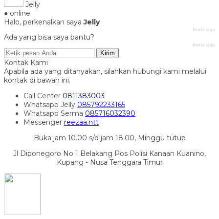
Jelly
● online
Halo, perkenalkan saya
Jelly
baru saja
Ada yang bisa saya bantu?
baru saja
Kirim
Kontak Kami
Apabila ada yang ditanyakan, silahkan hubungi kami melalui
kontak di bawah ini.
Call Center
0811383003
Whatsapp
Jelly
085792233165
Whatsapp
Serma
085716032390
Messenger
reezaa.ntt
Buka jam 10.00 s/d jam 18.00, Minggu tutup
Jl Diponegoro No 1 Belakang Pos Polisi Kanaan Kuanino,
Kupang - Nusa Tenggara Timur