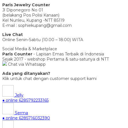
Paris Jewelry Counter
Jl Diponegoro No 01
(belakang Pos Polisi Kanaan)
Kel Nunleu, Kupang -NTT 85119
E-mail : sophiekupang@gmail.com
Live Chat
Online Senin-Sabtu (10.00 – 18:00) WITA
Social Media & Marketplace
Paris Counter
- Lapisan Emas Terbaik di Indonesia
Sejak 2017 - webshop Pertama & satu-satunya di NTT
Chat via Whatsapp
Ada yang ditanyakan?
Klik untuk chat dengan customer support kami
Jelly
● online
6285792233165
Serma
● online
6285716032390