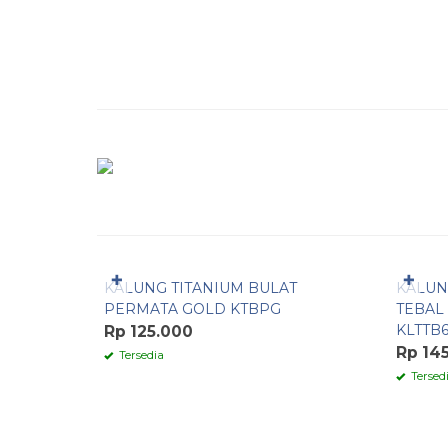
Pesan Cepat
Pesa
✚
✚
KALUNG TITANIUM BULAT
KALUN
PERMATA GOLD KTBPG
TEBAL
KLTTB
Rp 125.000
Rp 14
Tersedia
Tersed