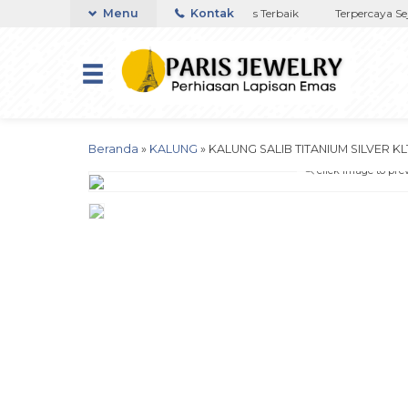
nya di NTT
Toko Titanium Lapisan Emas Terbaik
Menu
Kontak
Terpercaya Seja
Beranda
»
KALUNG
»
KALUNG SALIB TITANIUM SILVER K
click image to pre