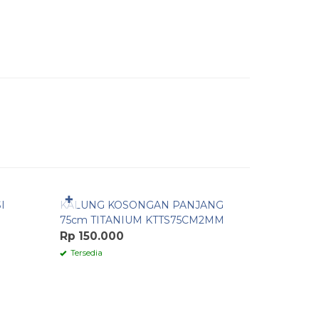
Pesan Cepat
Pesan 
✚
✚
I
KALUNG KOSONGAN PANJANG
KALUNG 
M
75cm TITANIUM KTTS75CM2MM
IMPORT 
Rp 150.000
Rp 85.0
Tersedia
Tersedia