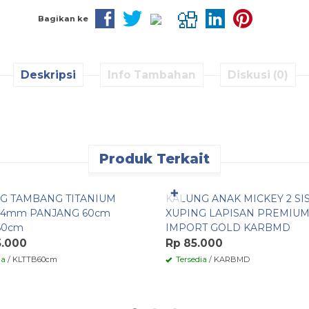
Bagikan ke
Deskripsi
Info Tambahan
Diskusi (0)
Produk Terkait
n Cepat
Pesan Cepat
✚
G TAMBANG TITANIUM
KALUNG ANAK MICKEY 2 SIS
 4mm PANJANG 60cm
XUPING LAPISAN PREMIU
60cm
IMPORT GOLD KARBMD
5.000
Rp 85.000
ia
/ KLTTB60cm
Tersedia
/ KARBMD