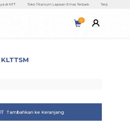
 di NTT
Toko Titanium Lapisan Emas Terbaik
Terpercaya Sejak 20
0
R KLTTSM
Tambahkan ke Keranjang