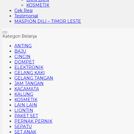
KOSMETIK
Cek Resi
Testimonial
MASPION DILI – TIMOR LESTE
Kategori Belanja
ANTING
BAJU
CINCIN
DOMPET
ELEKTRONIK
GELANG KAKI
GELANG TANGAN
JAM TANGAN
KACAMATA
KALUNG
KOSMETIK
LAIN LAIN
LIONTIN
PAKET SET
PERNAK PERNIK
SEPATU
SET ANAK