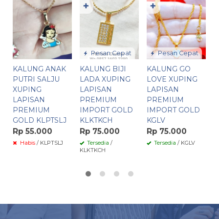
✚
✚
K
T
I
K
R
Pesan Cepat
Pesan Cepat
KALUNG ANAK
KALUNG BIJI
KALUNG GO
PUTRI SALJU
LADA XUPING
LOVE XUPING
XUPING
LAPISAN
LAPISAN
LAPISAN
PREMIUM
PREMIUM
PREMIUM
IMPORT GOLD
IMPORT GOLD
GOLD KLPTSLJ
KLKTKCH
KGLV
Rp 55.000
Rp 75.000
Rp 75.000
Habis
/ KLPTSLJ
Tersedia
/
Tersedia
/ KGLV
KLKTKCH