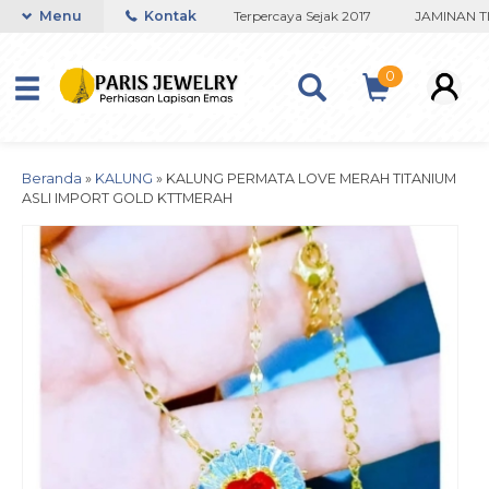
anium Lapisan Emas Terbaik
Menu
Kontak
Terpercaya Sejak 2017
JAMINAN TID
0
Beranda
»
KALUNG
»
KALUNG PERMATA LOVE MERAH TITANIUM
ASLI IMPORT GOLD KTTMERAH