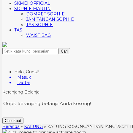
SKMEI OFFICIAL
SOPHIE MARTIN
DOMPET SOPHIE
JAM TANGAN SOPHIE
TAS SOPHIE
TAS
WAIST BAG
Cari
Halo, Guest!
Masuk
Daftar
Keranjang Belanja
Oops, keranjang belanja Anda kosong!
Checkout
Beranda
»
KALUNG
»
KALUNG KOSONGAN PANJANG 75cm T
click image to preview
activate zoom