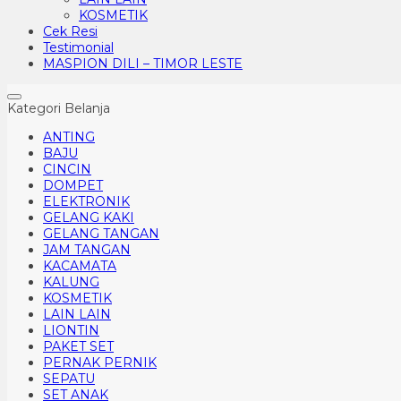
KOSMETIK
Cek Resi
Testimonial
MASPION DILI – TIMOR LESTE
Kategori Belanja
ANTING
BAJU
CINCIN
DOMPET
ELEKTRONIK
GELANG KAKI
GELANG TANGAN
JAM TANGAN
KACAMATA
KALUNG
KOSMETIK
LAIN LAIN
LIONTIN
PAKET SET
PERNAK PERNIK
SEPATU
SET ANAK