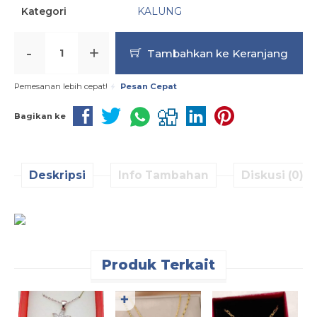
Kategori
KALUNG
-
+
Tambahkan ke Keranjang
Pemesanan lebih cepat!
Pesan Cepat
Bagikan ke
Deskripsi
Info Tambahan
Diskusi (0)
Produk Terkait
✚
K