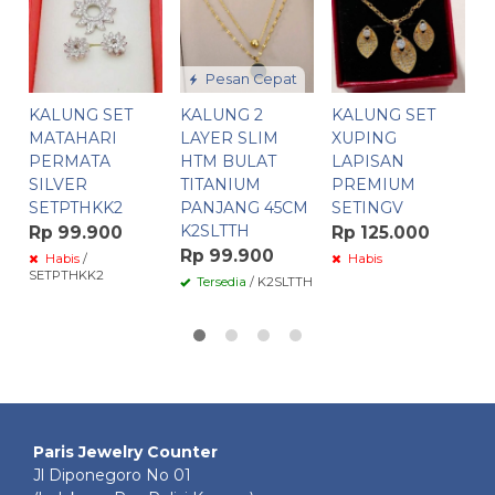
X
L
P
I
Pesan Cepat
K
KALUNG SET
KALUNG 2
KALUNG SET
R
MATAHARI
LAYER SLIM
XUPING
PERMATA
HTM BULAT
LAPISAN
SILVER
TITANIUM
PREMIUM
SETPTHKK2
PANJANG 45CM
SETINGV
K2SLTTH
Rp 99.900
Rp 125.000
Rp 99.900
Habis
/
Habis
SETPTHKK2
Tersedia
/ K2SLTTH
Paris Jewelry Counter
Jl Diponegoro No 01