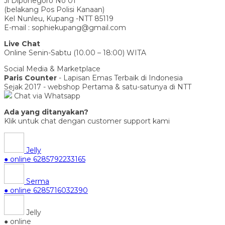
Jl Diponegoro No 01
(belakang Pos Polisi Kanaan)
Kel Nunleu, Kupang -NTT 85119
E-mail : sophiekupang@gmail.com
Live Chat
Online Senin-Sabtu (10.00 – 18:00) WITA
Social Media & Marketplace
Paris Counter
- Lapisan Emas Terbaik di Indonesia
Sejak 2017 - webshop Pertama & satu-satunya di NTT
Chat via Whatsapp
Ada yang ditanyakan?
Klik untuk chat dengan customer support kami
Jelly
● online
6285792233165
Serma
● online
6285716032390
Jelly
● online