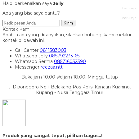
Halo, perkenalkan saya
Jelly
baru saja
Ada yang bisa saya bantu?
baru saja
Kirim
Kontak Kami
Apabila ada yang ditanyakan, silahkan hubungi kami melalui
kontak di bawah ini.
Call Center
0811383003
Whatsapp
Jelly
085792233165
Whatsapp
Serma
085716032390
Messenger
reezaa.ntt
Buka jam 10.00 s/d jam 18.00, Minggu tutup
Jl Diponegoro No 1 Belakang Pos Polisi Kanaan Kuanino,
Kupang - Nusa Tenggara Timur
Produk yang sangat tepat, pilihan bagus..!