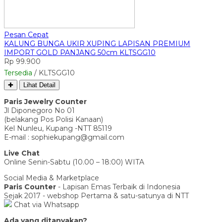
Pesan Cepat
KALUNG BUNGA UKIR XUPING LAPISAN PREMIUM
IMPORT GOLD PANJANG 50cm KLTSGG10
Rp 99.900
Tersedia
/ KLTSGG10
✚
Lihat Detail
Paris Jewelry Counter
Jl Diponegoro No 01
(belakang Pos Polisi Kanaan)
Kel Nunleu, Kupang -NTT 85119
E-mail : sophiekupang@gmail.com
Live Chat
Online Senin-Sabtu (10.00 – 18:00) WITA
Social Media & Marketplace
Paris Counter
- Lapisan Emas Terbaik di Indonesia
Sejak 2017 - webshop Pertama & satu-satunya di NTT
Chat via Whatsapp
Ada yang ditanyakan?