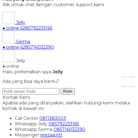
Klik untuk chat dengan customer support kami
Jelly
● online
6285792233165
Serma
● online
6285716032390
Jelly
● online
Halo, perkenalkan saya
Jelly
baru saja
Ada yang bisa saya bantu?
baru saja
Kirim
Kontak Kami
Apabila ada yang ditanyakan, silahkan hubungi kami melalui
kontak di bawah ini.
Call Center
0811383003
Whatsapp
Jelly
085792233165
Whatsapp
Serma
085716032390
Messenger
reezaa.ntt