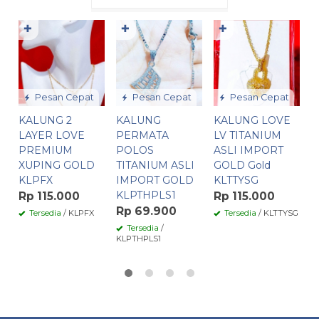
✚
✚
✚
K
P
X
L
P
Pesan Cepat
Pesan Cepat
Pesan Cepat
I
KALUNG 2
KALUNG
KALUNG LOVE
P
LAYER LOVE
PERMATA
LV TITANIUM
R
PREMIUM
POLOS
ASLI IMPORT
XUPING GOLD
TITANIUM ASLI
GOLD Gold
KLPFX
IMPORT GOLD
KLTTYSG
KLPTHPLS1
Rp 115.000
Rp 115.000
Rp 69.900
Tersedia
/ KLPFX
Tersedia
/ KLTTYSG
Tersedia
/
KLPTHPLS1