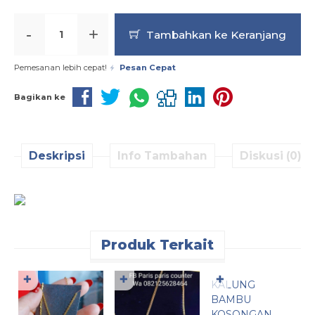
-
+
Tambahkan ke Keranjang
Pemesanan lebih cepat!
Pesan Cepat
Bagikan ke
Deskripsi
Info Tambahan
Diskusi (0)
Produk Terkait
Pesan Cepat
✚
✚
✚
KALUNG
K
BAMBU
K
KOSONGAN
I