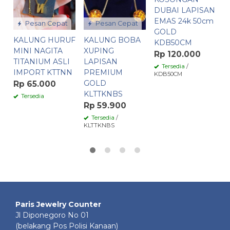
DUBAI LAPISAN
L
EMAS 24k 50cm
P
Pesan Cepat
Pesan Cepat
GOLD
I
KALUNG HURUF
KALUNG BOBA
KDB50CM
P
MINI NAGITA
XUPING
K
Rp 120.000
TITANIUM ASLI
LAPISAN
R
Tersedia
/
IMPORT KTTNN
PREMIUM
KDB50CM
GOLD
Rp 65.000
KLTTKNBS
Tersedia
Rp 59.900
Tersedia
/
KLTTKNBS
Paris Jewelry Counter
Jl Diponegoro No 01
(belakang Pos Polisi Kanaan)