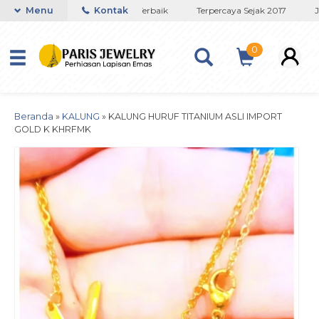
Toko Titanium Lapisan Emas Terbaik
Menu
Kontak
Terpercaya Sejak 2017
JA
0
Beranda
»
KALUNG
»
KALUNG HURUF TITANIUM ASLI IMPORT
GOLD K KHRFMK