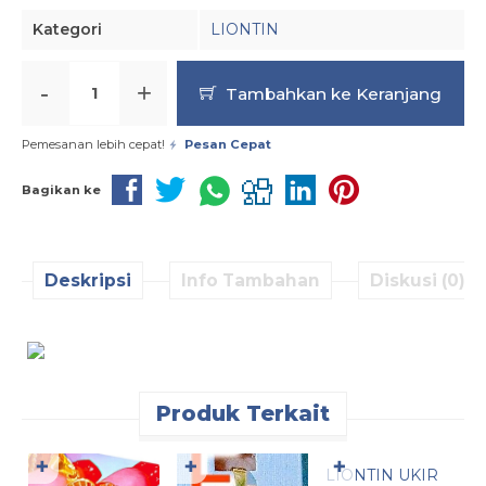
Kategori
LIONTIN
-
+
Tambahkan ke Keranjang
Pemesanan lebih cepat!
Pesan Cepat
Bagikan ke
Deskripsi
Info Tambahan
Diskusi (0)
Produk Terkait
Pesan Cepat
✚
✚
✚
LIONTIN UKIR
L