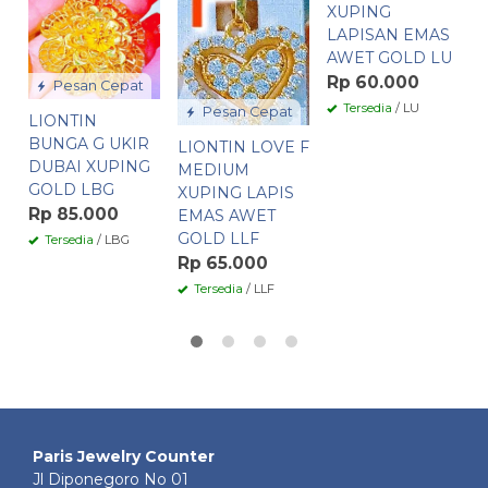
XUPING
B
LAPISAN EMAS
U
AWET GOLD LU
X
L
Rp 60.000
Pesan Cepat
R
Tersedia
/ LU
Pesan Cepat
LIONTIN
BUNGA G UKIR
LIONTIN LOVE F
DUBAI XUPING
MEDIUM
GOLD LBG
XUPING LAPIS
Rp 85.000
EMAS AWET
GOLD LLF
Tersedia
/ LBG
Rp 65.000
Tersedia
/ LLF
Paris Jewelry Counter
Jl Diponegoro No 01