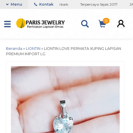
Toko Titanium Lapisan Emas Terbaik
Menu
Kontak
Terpercaya Sejak 2017
JAM
0
Beranda
»
LIONTIN
»
LIONTIN LOVE PERMATA XUPING LAPISAN
PREMIUM IMPORT LG