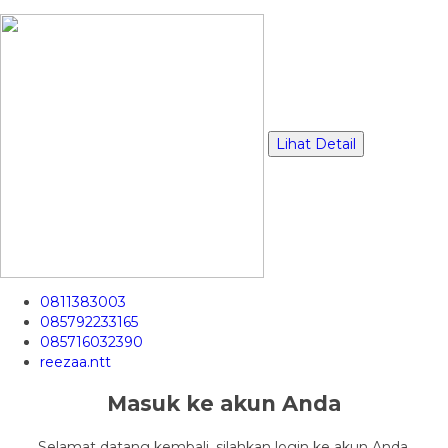
Lihat Detail
0811383003
085792233165
085716032390
reezaa.ntt
Masuk ke akun Anda
Selamat datang kembali, silahkan login ke akun Anda.