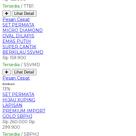
Tersedia
/ TTB1
✚
Lihat Detail
Pesan Cepat
SET PERMATA
MICRO DIAMOND
OVAL DILAPIS
EMAS PUTIH
SUPER CANTIK
BERKILAU SSVMD
Rp 159.900
Tersedia
/ SSVMD
✚
Lihat Detail
Pesan Cepat
Diskon
13%
SET PERMATA
HIJAU XUPING
LAPISAN
PREMIUM IMPORT
GOLD SBPHJ
Rp 260.000
Rp
299.900
Tersedia
/ SBPHJ