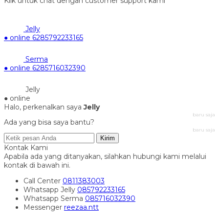
Klik untuk chat dengan customer support kami
Jelly
● online
6285792233165
Serma
● online
6285716032390
Jelly
● online
Halo, perkenalkan saya
Jelly
baru saja
Ada yang bisa saya bantu?
baru saja
Kirim
Kontak Kami
Apabila ada yang ditanyakan, silahkan hubungi kami melalui
kontak di bawah ini.
Call Center
0811383003
Whatsapp
Jelly
085792233165
Whatsapp
Serma
085716032390
Messenger
reezaa.ntt