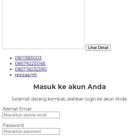
Lihat Detail
0811383003
085792233165
085716032390
reezaa.ntt
Masuk ke akun Anda
Selamat datang kembali, silahkan login ke akun Anda.
Alamat Email
Password