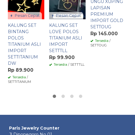
UNGU XUPING
X
LAPISAN
L
PREMIUM
P
Pesan Cepat
Pesan Cepat
IMPORT GOLD
I
KALUNG SET
KALUNG SET
SETTOUG
BINTANG
LOVE POLOS
Rp 145.000
R
POLOS
TITANIUM ASLI
Tersedia
/
TITANIUM ASLI
IMPORT
SETTOUG
IMPORT
SETTTLL
SETTITANIUM
Rp 99.900
DW
Tersedia
/ SETTTLL
Rp 89.900
Tersedia
/
SETTITANIUM
Paris Jewelry Counter
Jl Diponegoro No 01