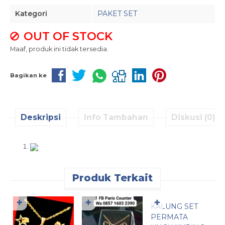
Kategori
PAKET SET
OUT OF STOCK
Maaf, produk ini tidak tersedia.
Bagikan ke
Deskripsi
Info Tambahan
Diskusi (0)
Produk Terkait
Pesan Cepat
✚
✚
✚
KALUNG SET
K
PERMATA
P