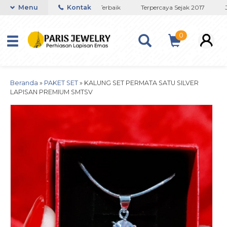
Toko Titanium Lapisan Emas Terbaik
Menu
Kontak
Terpercaya Sejak 2017
JA
0
Beranda
»
PAKET SET
»
KALUNG SET PERMATA SATU SILVER
LAPISAN PREMIUM SMTSV