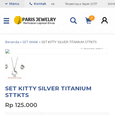
oko Titanium Lapisan Emas Terbaik
Menu
Kontak
Terpercaya Sejak 2017
JAMI
0
Beranda
»
SET ANAK
»
SET KITTY SILVER TITANIUM STTKTS
activate zoom
SET KITTY SILVER TITANIUM
STTKTS
Rp 125.000