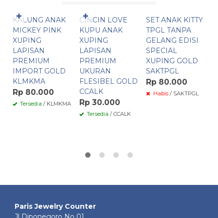
Pesan Cepat
Pesan Cepat
✚
✚
KALUNG ANAK
CINCIN LOVE
SET ANAK KITTY
K
MICKEY PINK
KUPU ANAK
TPGL TANPA
S
XUPING
XUPING
GELANG EDISI
M
LAPISAN
LAPISAN
SPECIAL
L
PREMIUM
PREMIUM
XUPING GOLD
P
IMPORT GOLD
UKURAN
SAKTPGL
I
KLMKMA
FLESIBEL GOLD
K
Rp 80.000
CCALK
Rp 80.000
R
Habis
/ SAKTPGL
Rp 30.000
Tersedia
/ KLMKMA
Tersedia
/ CCALK
Paris Jewelry Counter
Jl Diponegoro No 01