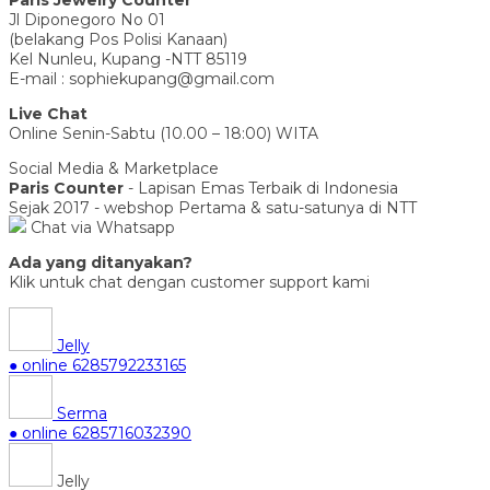
Paris Jewelry Counter
Jl Diponegoro No 01
(belakang Pos Polisi Kanaan)
Kel Nunleu, Kupang -NTT 85119
E-mail : sophiekupang@gmail.com
Live Chat
Online Senin-Sabtu (10.00 – 18:00) WITA
Social Media & Marketplace
Paris Counter
- Lapisan Emas Terbaik di Indonesia
Sejak 2017 - webshop Pertama & satu-satunya di NTT
Chat via Whatsapp
Ada yang ditanyakan?
Klik untuk chat dengan customer support kami
Jelly
● online
6285792233165
Serma
● online
6285716032390
Jelly