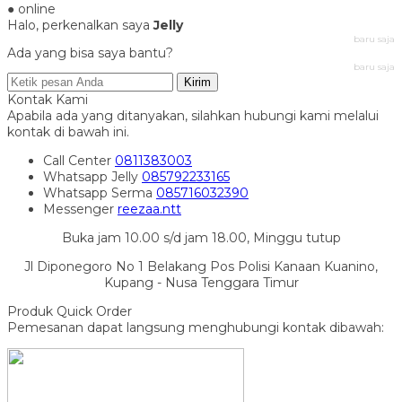
● online
Halo, perkenalkan saya
Jelly
baru saja
Ada yang bisa saya bantu?
baru saja
Kirim
Kontak Kami
Apabila ada yang ditanyakan, silahkan hubungi kami melalui
kontak di bawah ini.
Call Center
0811383003
Whatsapp
Jelly
085792233165
Whatsapp
Serma
085716032390
Messenger
reezaa.ntt
Buka jam 10.00 s/d jam 18.00, Minggu tutup
Jl Diponegoro No 1 Belakang Pos Polisi Kanaan Kuanino,
Kupang - Nusa Tenggara Timur
Produk Quick Order
Pemesanan dapat langsung menghubungi kontak dibawah: