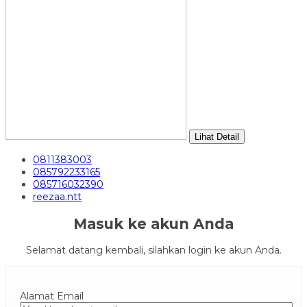
Lihat Detail
0811383003
085792233165
085716032390
reezaa.ntt
Masuk ke akun Anda
Selamat datang kembali, silahkan login ke akun Anda.
Alamat Email