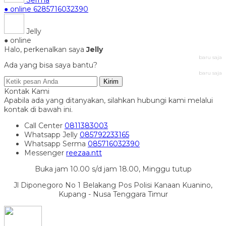
● online
6285716032390
Jelly
● online
Halo, perkenalkan saya
Jelly
baru saja
Ada yang bisa saya bantu?
baru saja
Kirim
Kontak Kami
Apabila ada yang ditanyakan, silahkan hubungi kami melalui
kontak di bawah ini.
Call Center
0811383003
Whatsapp
Jelly
085792233165
Whatsapp
Serma
085716032390
Messenger
reezaa.ntt
Buka jam 10.00 s/d jam 18.00, Minggu tutup
Jl Diponegoro No 1 Belakang Pos Polisi Kanaan Kuanino,
Kupang - Nusa Tenggara Timur