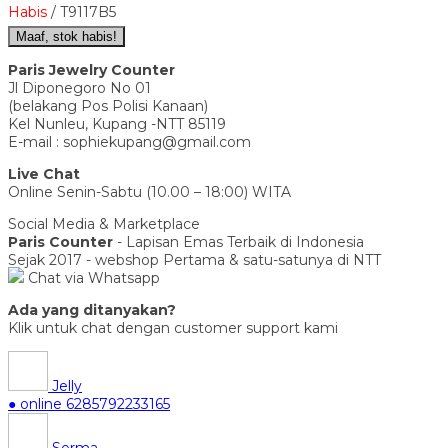
Habis
/ T9117B5
Maaf, stok habis!
Paris Jewelry Counter
Jl Diponegoro No 01
(belakang Pos Polisi Kanaan)
Kel Nunleu, Kupang -NTT 85119
E-mail : sophiekupang@gmail.com
Live Chat
Online Senin-Sabtu (10.00 – 18:00) WITA
Social Media & Marketplace
Paris Counter
- Lapisan Emas Terbaik di Indonesia
Sejak 2017 - webshop Pertama & satu-satunya di NTT
Chat via Whatsapp
Ada yang ditanyakan?
Klik untuk chat dengan customer support kami
Jelly
● online
6285792233165
Serma