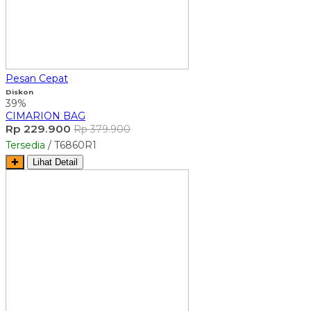
Pesan Cepat
Diskon
39%
CIMARION BAG
Rp 229.900
Rp 379.900
Tersedia
/ T6860R1
✚
Lihat Detail