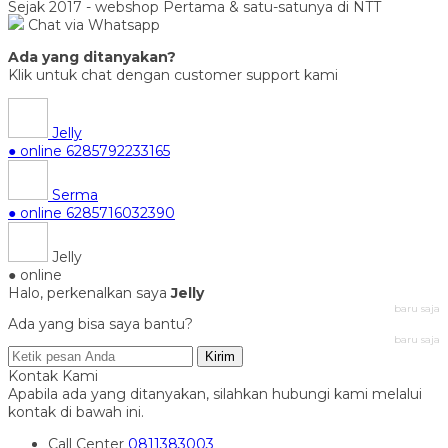
Sejak 2017 - webshop Pertama & satu-satunya di NTT
Chat via Whatsapp
Ada yang ditanyakan?
Klik untuk chat dengan customer support kami
Jelly
● online
6285792233165
Serma
● online
6285716032390
Jelly
● online
Halo, perkenalkan saya
Jelly
baru saja
Ada yang bisa saya bantu?
baru saja
Kirim
Kontak Kami
Apabila ada yang ditanyakan, silahkan hubungi kami melalui
kontak di bawah ini.
Call Center
0811383003