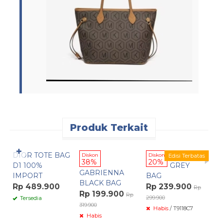
Produk Terkait
Pesan Cepat
✚
DIOR TOTE BAG
OSVALD
Diskon
Diskon
Edisi Terbatas
D
38%
20%
D1 100%
GREY
GABRIENNA
IMPORT
BAG
R
BLACK BAG
Rp 489.900
Rp 239.900
Rp
60
Rp 199.900
Rp
299.900
Tersedia
319.900
Habis
/ T9118C7
Habis