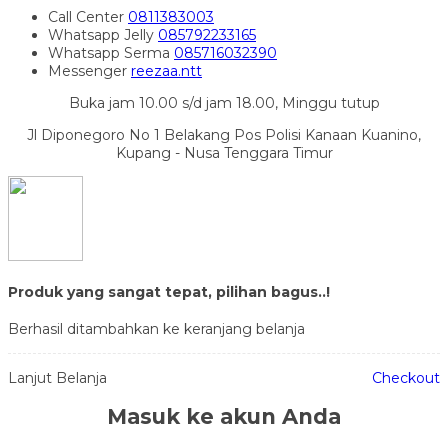
Call Center
0811383003
Whatsapp
Jelly
085792233165
Whatsapp
Serma
085716032390
Messenger
reezaa.ntt
Buka jam 10.00 s/d jam 18.00, Minggu tutup
Jl Diponegoro No 1 Belakang Pos Polisi Kanaan Kuanino,
Kupang - Nusa Tenggara Timur
Produk yang sangat tepat, pilihan bagus..!
Berhasil ditambahkan ke keranjang belanja
Lanjut Belanja
Checkout
Masuk ke akun Anda