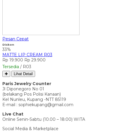
Pesan Cepat
Diskon
33%
MATTE LIP CREAM R03
Rp 19.900
Rp 29.900
Tersedia
/ R03
✚
Lihat Detail
Paris Jewelry Counter
Jl Diponegoro No 01
(belakang Pos Polisi Kanaan)
Kel Nunleu, Kupang -NTT 85119
E-mail : sophiekupang@gmail.com
Live Chat
Online Senin-Sabtu (10.00 – 18:00) WITA
Social Media & Marketplace