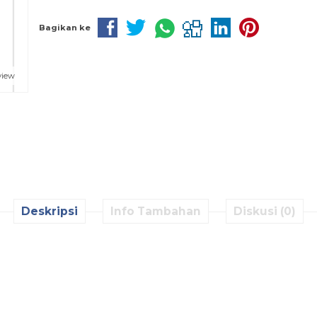
Bagikan ke
view
Deskripsi
Info Tambahan
Diskusi (0)