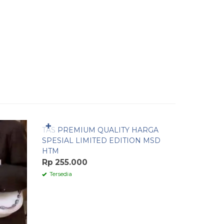
Pesan Cepat
Pesan 
✚
✚
TAS PREMIUM QUALITY HARGA
HI
Diskon
25%
SPESIAL LIMITED EDITION MSD
Rp
HTM
Tersedia
/
Rp 255.000
Tersedia