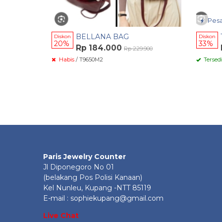
Pesa
BELLANA BAG
Diskon
Diskon
20%
33%
Rp 184.000
Rp 229.900
Habis
/ T9650M2
Tersed
Paris Jewelry Counter
Jl Diponegoro No 01
(belakang Pos Polisi Kanaan)
Kel Nunleu, Kupang -NTT 85119
E-mail : sophiekupang@gmail.com
Live Chat