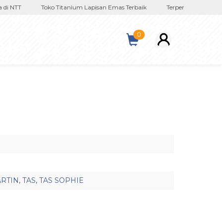
 NTT
Toko Titanium Lapisan Emas Terbaik
Terpercaya Sejak 2017
0
ARTIN
,
TAS
,
TAS SOPHIE