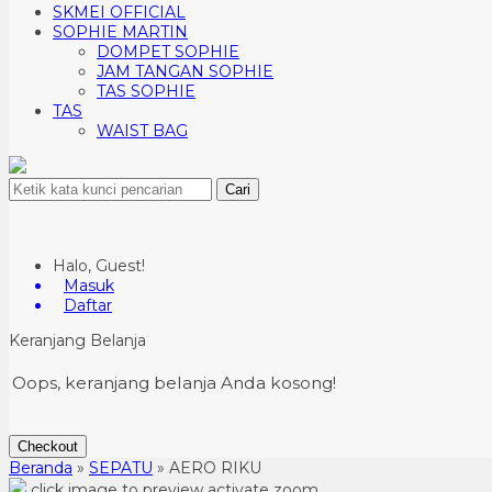
SKMEI OFFICIAL
SOPHIE MARTIN
DOMPET SOPHIE
JAM TANGAN SOPHIE
TAS SOPHIE
TAS
WAIST BAG
Cari
Halo, Guest!
Masuk
Daftar
Keranjang Belanja
Oops, keranjang belanja Anda kosong!
Checkout
Beranda
»
SEPATU
»
AERO RIKU
click image to preview
activate zoom