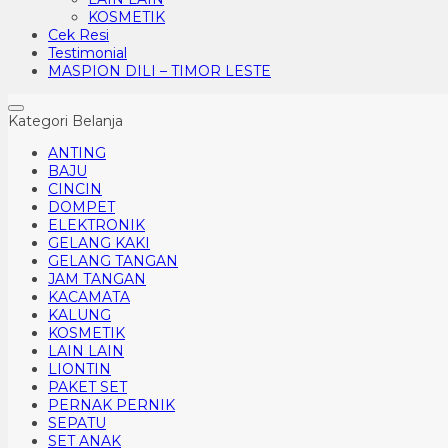
KOSMETIK
Cek Resi
Testimonial
MASPION DILI – TIMOR LESTE
Kategori Belanja
ANTING
BAJU
CINCIN
DOMPET
ELEKTRONIK
GELANG KAKI
GELANG TANGAN
JAM TANGAN
KACAMATA
KALUNG
KOSMETIK
LAIN LAIN
LIONTIN
PAKET SET
PERNAK PERNIK
SEPATU
SET ANAK