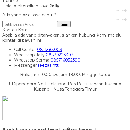
● online
Halo, perkenalkan saya
Jelly
baru saja
Ada yang bisa saya bantu?
baru saja
Kirim
Kontak Kami
Apabila ada yang ditanyakan, silahkan hubungi kami melalui
kontak di bawah ini.
Call Center
0811383003
Whatsapp
Jelly
085792233165
Whatsapp
Serma
085716032390
Messenger
reezaa.ntt
Buka jam 10.00 s/d jam 18.00, Minggu tutup
Jl Diponegoro No 1 Belakang Pos Polisi Kanaan Kuanino,
Kupang - Nusa Tenggara Timur
Produk yang sangat tepat, pilihan bagus..!