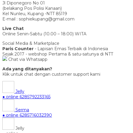
Jl Diponegoro No 01
(belakang Pos Polisi Kanaan)
Kel Nunleu, Kupang -NTT 85119
E-mail : sophiekupang@gmail.com
Live Chat
Online Senin-Sabtu (10.00 – 18:00) WITA
Social Media & Marketplace
Paris Counter
- Lapisan Emas Terbaik di Indonesia
Sejak 2017 - webshop Pertama & satu-satunya di NTT
Chat via Whatsapp
Ada yang ditanyakan?
Klik untuk chat dengan customer support kami
Jelly
● online
6285792233165
Serma
● online
6285716032390
Jelly