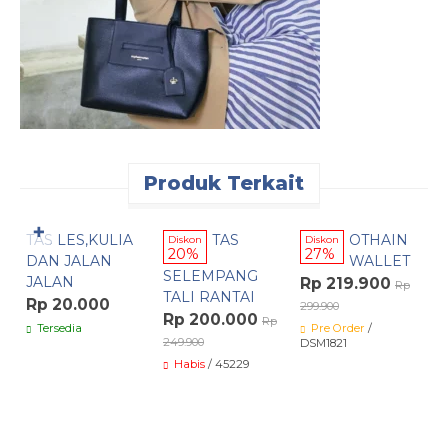
Produk Terkait
Pesan Cepat
Pesan Cepat
✚
TAS LES,KULIA
TAS
OTHAIN
Diskon
Diskon
D
20%
27%
DAN JALAN
WALLET
SELEMPANG
JALAN
Rp 219.900
R
Rp
TALI RANTAI
Rp 20.000
299.900
31
Rp 200.000
Rp
Tersedia
Pre Order
/
249.900
DSM1821
Habis
/ 45229