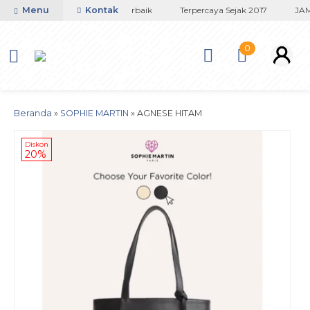
oko Titanium Lapisan Emas Terbaik
Menu
Kontak
Terpercaya Sejak 2017
JAMIN
0
Beranda
»
SOPHIE MARTIN
»
AGNESE HITAM
Diskon
20%