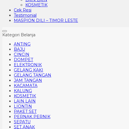
KOSMETIK
Cek Resi
Testimonial
MASPION DILI – TIMOR LESTE
Kategori Belanja
ANTING
BAJU
CINCIN
DOMPET
ELEKTRONIK
GELANG KAKI
GELANG TANGAN
JAM TANGAN
KACAMATA
KALUNG
KOSMETIK
LAIN LAIN
LIONTIN
PAKET SET
PERNAK PERNIK
SEPATU
SET ANAK