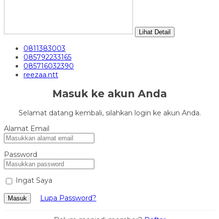
Lihat Detail
0811383003
085792233165
085716032390
reezaa.ntt
Masuk ke akun Anda
Selamat datang kembali, silahkan login ke akun Anda.
Alamat Email
Password
Ingat Saya
Lupa Password?
Masuk