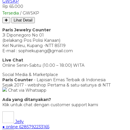
GWSKP
Rp 65.000
Tersedia
/ GWSKP
✚
Lihat Detail
Paris Jewelry Counter
Jl Diponegoro No 01
(belakang Pos Polisi Kanaan)
Kel Nunleu, Kupang -NTT 85119
E-mail : sophiekupang@gmail.com
Live Chat
Online Senin-Sabtu (10.00 – 18:00) WITA
Social Media & Marketplace
Paris Counter
- Lapisan Emas Terbaik di Indonesia
Sejak 2017 - webshop Pertama & satu-satunya di NTT
Chat via Whatsapp
Ada yang ditanyakan?
Klik untuk chat dengan customer support kami
Jelly
● online
6285792233165