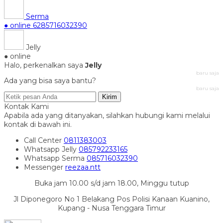
Serma
● online
6285716032390
Jelly
● online
Halo, perkenalkan saya
Jelly
baru saja
Ada yang bisa saya bantu?
baru saja
Kirim
Kontak Kami
Apabila ada yang ditanyakan, silahkan hubungi kami melalui
kontak di bawah ini.
Call Center
0811383003
Whatsapp
Jelly
085792233165
Whatsapp
Serma
085716032390
Messenger
reezaa.ntt
Buka jam 10.00 s/d jam 18.00, Minggu tutup
Jl Diponegoro No 1 Belakang Pos Polisi Kanaan Kuanino,
Kupang - Nusa Tenggara Timur