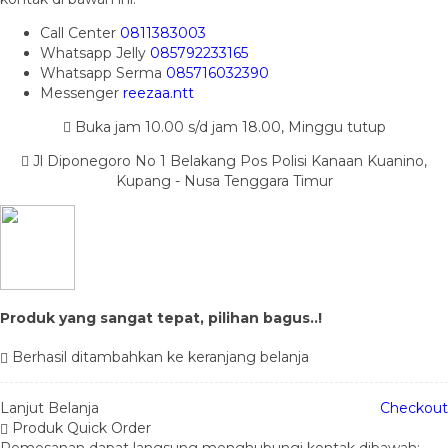
Call Center
0811383003
Whatsapp
Jelly
085792233165
Whatsapp
Serma
085716032390
Messenger
reezaa.ntt
Buka jam 10.00 s/d jam 18.00, Minggu tutup
Jl Diponegoro No 1 Belakang Pos Polisi Kanaan Kuanino,
Kupang - Nusa Tenggara Timur
Produk yang sangat tepat, pilihan bagus..!
Berhasil ditambahkan ke keranjang belanja
Lanjut Belanja
Checkout
Produk Quick Order
Pemesanan dapat langsung menghubungi kontak dibawah: