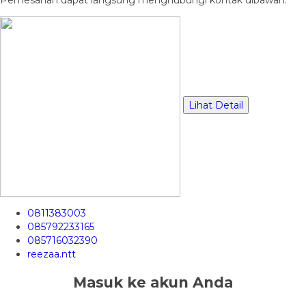
Lihat Detail
0811383003
085792233165
085716032390
reezaa.ntt
Masuk ke akun Anda