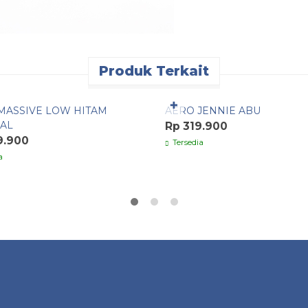
Produk Terkait
n Cepat
Pesan Cepat
✚
MASSIVE LOW HITAM
AERO JENNIE ABU
AL
Rp 319.900
9.900
Tersedia
a