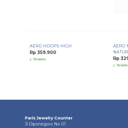
Pesan Cepat
Pesa
AERO HOOPS HIGH
AERO 
NATUR
Rp 359.900
Rp 32
Tersedia
Tersedi
Paris Jewelry Counter
Jl Diponegoro No 01