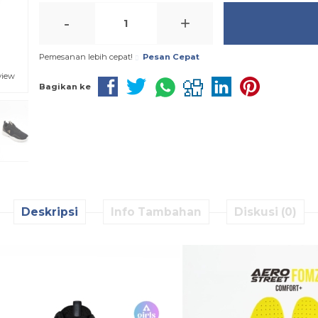
-
+
Pemesanan lebih cepat!
Pesan Cepat
view
Bagikan ke
Deskripsi
Info Tambahan
Diskusi (0)