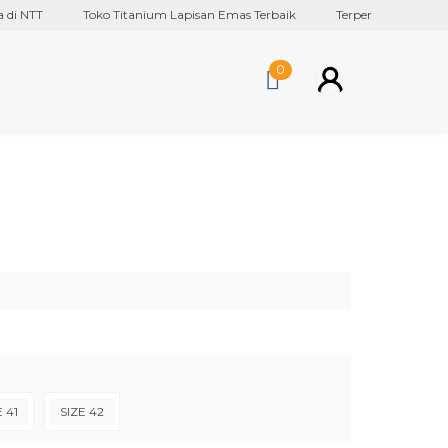
 NTT
Toko Titanium Lapisan Emas Terbaik
Terpercaya Sejak 2017
0
E 41
SIZE 42