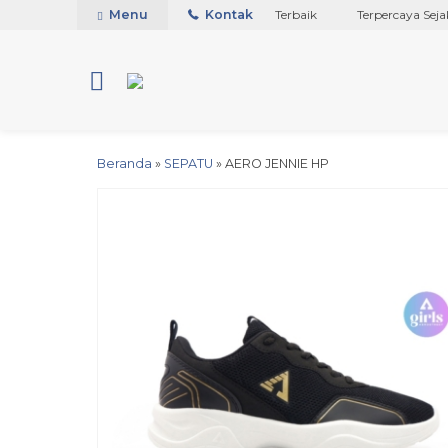
 di NTT
Toko Titanium Lapisan Emas Terbaik
Menu
Kontak
Terpercaya Sejak 2
Beranda
»
SEPATU
»
AERO JENNIE HP