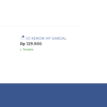
Pesan Cepat
Pesan C
✚
AERO XENON HP SANDAL
AERO JI
Rp 129.900
Rp 319.
Tersedia
Tersedia