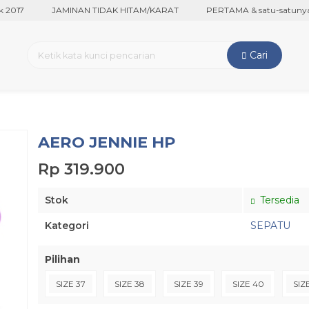
017
JAMINAN TIDAK HITAM/KARAT
PERTAMA & satu-satunya di
Cari
AERO JENNIE HP
Rp 319.900
Stok
Tersedia
Kategori
SEPATU
Pilihan
SIZE 37
SIZE 38
SIZE 39
SIZE 40
SIZ