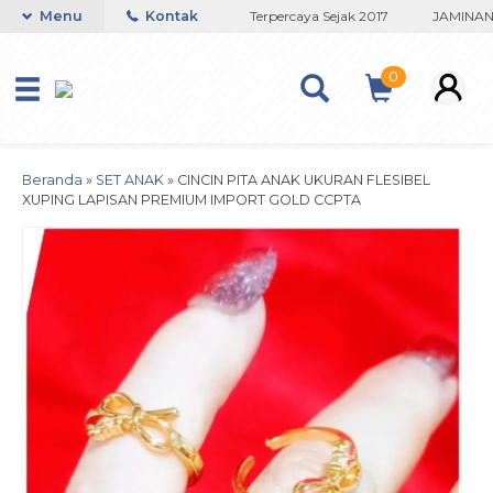
itanium Lapisan Emas Terbaik
Menu
Kontak
Terpercaya Sejak 2017
JAMINAN T
0
Beranda
»
SET ANAK
»
CINCIN PITA ANAK UKURAN FLESIBEL
XUPING LAPISAN PREMIUM IMPORT GOLD CCPTA