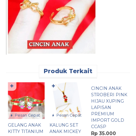
Produk Terkait
Pesan Cepat
✚
✚
CINCIN ANAK
A
STROBERI PINK
K
HIJAU XUPING
B
LAPISAN
E
PREMIUM
P
Pesan Cepat
Pesan Cepat
IMPORT GOLD
A
GELANG ANAK
KALUNG SET
CCASP
R
KITTY TITANIUM
ANAK MICKEY
Rp 35.000