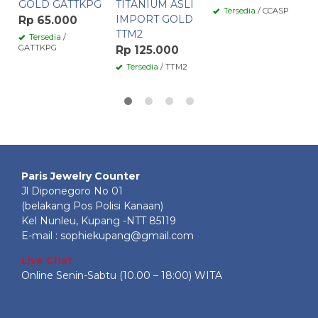
GOLD GATTKPG
TITANIUM ASLI
Tersedia
/ CCASP
IMPORT GOLD
Rp 65.000
TTM2
Tersedia
/
GATTKPG
Rp 125.000
Tersedia
/ TTM2
Paris Jewelry Counter
Jl Diponegoro No 01
(belakang Pos Polisi Kanaan)
Kel Nunleu, Kupang -NTT 85119
E-mail : sophiekupang@gmail.com
Live Chat
Online Senin-Sabtu (10.00 – 18:00) WITA