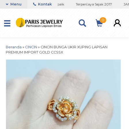
Toko Titanium Lapisan Emas Terbaik
Menu
Kontak
Terpercaya Sejak 2017
JAMI
0
Beranda
»
CINCIN
»
CINCIN BUNGA UKIR XUPING LAPISAN
PREMIUM IMPORT GOLD CCSSX