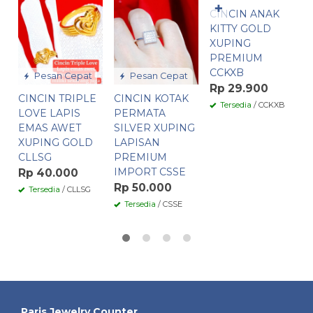
✚
CINCIN ANAK
C
KITTY GOLD
U
XUPING
L
PREMIUM
P
CCKXB
I
Pesan Cepat
Pesan Cepat
C
Rp 29.900
CINCIN TRIPLE
CINCIN KOTAK
R
Tersedia
/ CCKXB
LOVE LAPIS
PERMATA
EMAS AWET
SILVER XUPING
XUPING GOLD
LAPISAN
CLLSG
PREMIUM
IMPORT CSSE
Rp 40.000
Rp 50.000
Tersedia
/ CLLSG
Tersedia
/ CSSE
Paris Jewelry Counter