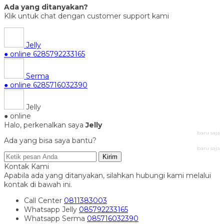
Ada yang ditanyakan?
Klik untuk chat dengan customer support kami
Jelly
● online
6285792233165
Serma
● online
6285716032390
Jelly
● online
Halo, perkenalkan saya
Jelly
baru saja
Ada yang bisa saya bantu?
baru saja
Kirim
Kontak Kami
Apabila ada yang ditanyakan, silahkan hubungi kami melalui
kontak di bawah ini.
Call Center
0811383003
Whatsapp
Jelly
085792233165
Whatsapp
Serma
085716032390