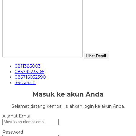
Lihat Detail
0811383003
085792233165
085716032390
reezaa.ntt
Masuk ke akun Anda
Selamat datang kembali, silahkan login ke akun Anda.
Alamat Email
Password