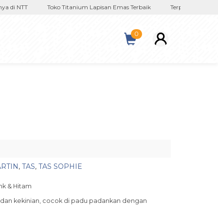
di NTT
Toko Titanium Lapisan Emas Terbaik
Terpercaya Sejak 201
0
ARTIN
,
TAS
,
TAS SOPHIE
nk & Hitam
 dan kekinian, cocok di padu padankan dengan