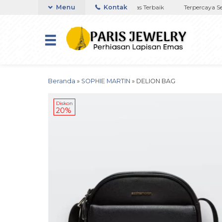
ya di NTT
Toko Titanium Lapisan Emas Terbaik
Menu
Kontak
Terpercaya Sejak
Beranda
»
SOPHIE MARTIN
»
DELION BAG
Diskon
20%