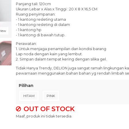
Panjang tali: 120cm
Ukuran Lebar x Alas x Tinggi : 20 X 8 X 16,5 CM
Ruang penyimpanan:
- 1 kantong resleting utama
- 1 kantong resleting di dalam
- 1 kantong hp
view
- 1 kantong di bawah tutup.
Perawatan:
1. Untuk menjaga penampilan dan kondisi barang
Lap noda dengan kain yang lembut.
2. Simpan dalam tempat kering dengan silika gel.
Tidak Hanya Trendy, DELION juga sangat ramah lingkungan kare
pewarnaan menggunakan bahan bahan yg rendah limbah seh
Pilihan
HITAM
PINK
OUT OF STOCK
Maaf, produk ini tidak tersedia.