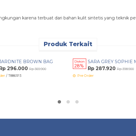
ngkungan karena terbuat dari bahan kulit sintetis yang tekni
Produk Terkait
n Cepat
Pesan Cepat
JARDNITE BROWN BAG
SARA GREY SOPHIE 
Diskon
28%
Rp 296.000
Rp 287.920
Rp 369.900
Rp 398.900
der
/ T8861P3
Pre Order