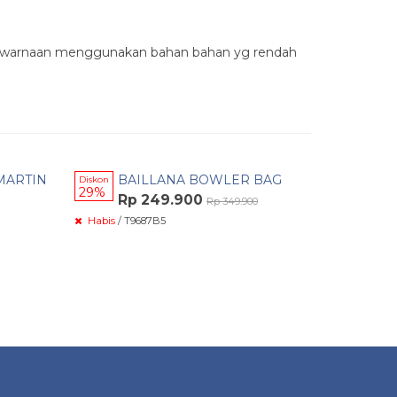
k pewarnaan menggunakan bahan bahan yg rendah
Pesan 
✚
MARTIN
BAILLANA BOWLER BAG
DO
Diskon
Diskon
29%
15%
WA
Rp 249.900
Rp 349.900
Rp 169.
Habis
/ T9687B5
Tersedia
/