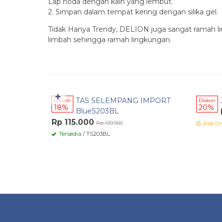
Lap noda dengan kain yang lembut.
2. Simpan dalam tempat kering dengan silika gel.
Tidak Hanya Trendy, DELION juga sangat ramah li
limbah sehingga ramah lingkungan.
Pesan Cepat
Pesa
✚
TAS SELEMPANG IMPORT
Diskon
Diskon
18%
20%
BlueS203BL
Rp 115.000
Rp 139.900
Pre Or
Tersedia
/ TS203BL