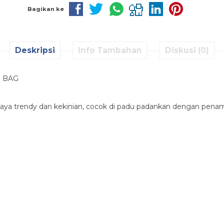
Bagikan ke
Deskripsi
Info Tambahan
Diskusi (0)
N BAG
aya trendy dan kekinian, cocok di padu padankan dengan penam