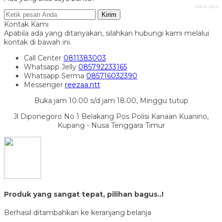
baru saja
Kirim
Kontak Kami
Apabila ada yang ditanyakan, silahkan hubungi kami melalui
kontak di bawah ini.
Call Center
0811383003
Whatsapp
Jelly
085792233165
Whatsapp
Serma
085716032390
Messenger
reezaa.ntt
Buka jam 10.00 s/d jam 18.00, Minggu tutup
Jl Diponegoro No 1 Belakang Pos Polisi Kanaan Kuanino,
Kupang - Nusa Tenggara Timur
Produk yang sangat tepat, pilihan bagus..!
Berhasil ditambahkan ke keranjang belanja