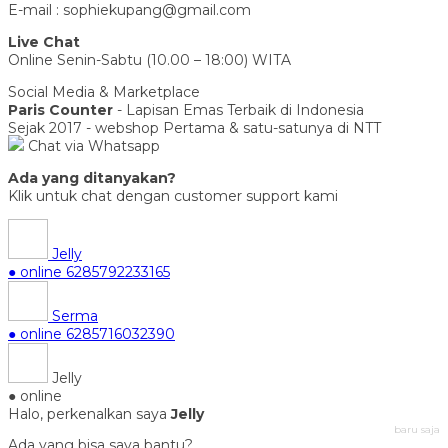
E-mail : sophiekupang@gmail.com
Live Chat
Online Senin-Sabtu (10.00 – 18:00) WITA
Social Media & Marketplace
Paris Counter
- Lapisan Emas Terbaik di Indonesia
Sejak 2017 - webshop Pertama & satu-satunya di NTT
Chat via Whatsapp
Ada yang ditanyakan?
Klik untuk chat dengan customer support kami
Jelly
● online
6285792233165
Serma
● online
6285716032390
Jelly
● online
Halo, perkenalkan saya
Jelly
baru saja
Ada yang bisa saya bantu?