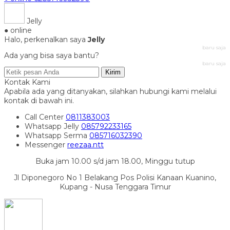
Jelly
● online
Halo, perkenalkan saya
Jelly
baru saja
Ada yang bisa saya bantu?
baru saja
Kirim
Kontak Kami
Apabila ada yang ditanyakan, silahkan hubungi kami melalui
kontak di bawah ini.
Call Center
0811383003
Whatsapp
Jelly
085792233165
Whatsapp
Serma
085716032390
Messenger
reezaa.ntt
Buka jam 10.00 s/d jam 18.00, Minggu tutup
Jl Diponegoro No 1 Belakang Pos Polisi Kanaan Kuanino,
Kupang - Nusa Tenggara Timur