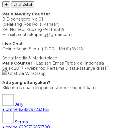
✚
Lihat Detail
Paris Jewelry Counter
Jl Diponegoro No 01
(belakang Pos Polisi Kanaan)
Kel Nunleu, Kupang -NTT 85119
E-mail : sophiekupang@gmail.com
Live Chat
Online Senin-Sabtu (10.00 – 18:00) WITA
Social Media & Marketplace
Paris Counter
- Lapisan Emas Terbaik di Indonesia
Sejak 2017 - webshop Pertama & satu-satunya di NTT
Chat via Whatsapp
Ada yang ditanyakan?
Klik untuk chat dengan customer support kami
Jelly
● online
6285792233165
Serma
● online
6285716032390