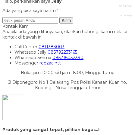
Halo, perkenalkan saya
Jelly
baru saja
Ada yang bisa saya bantu?
baru saja
Kirim
Kontak Kami
Apabila ada yang ditanyakan, silahkan hubungi kami melalui
kontak di bawah ini.
Call Center
0811383003
Whatsapp
Jelly
085792233165
Whatsapp
Serma
085716032390
Messenger
reezaa.ntt
Buka jam 10.00 s/d jam 18.00, Minggu tutup
Jl Diponegoro No 1 Belakang Pos Polisi Kanaan Kuanino,
Kupang - Nusa Tenggara Timur
Produk yang sangat tepat, pilihan bagus..!