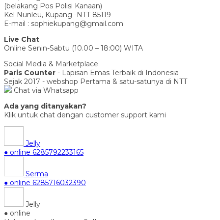
(belakang Pos Polisi Kanaan)
Kel Nunleu, Kupang -NTT 85119
E-mail : sophiekupang@gmail.com
Live Chat
Online Senin-Sabtu (10.00 – 18:00) WITA
Social Media & Marketplace
Paris Counter
- Lapisan Emas Terbaik di Indonesia
Sejak 2017 - webshop Pertama & satu-satunya di NTT
Chat via Whatsapp
Ada yang ditanyakan?
Klik untuk chat dengan customer support kami
Jelly
● online
6285792233165
Serma
● online
6285716032390
Jelly
● online