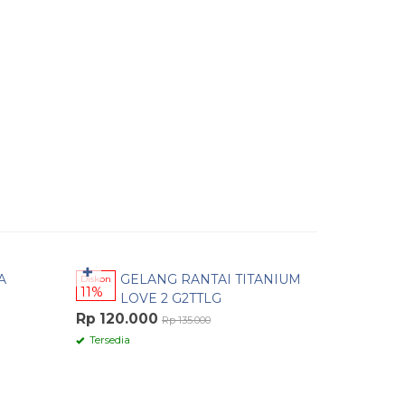
Pesan Cepat
Pesan 
✚
✚
A
GELANG RANTAI TITANIUM
GELANG 
Diskon
11%
M
LOVE 2 G2TTLG
AWET GO
Rp 120.000
Rp 50.0
Rp 135.000
Tersedia
Tersedia
/