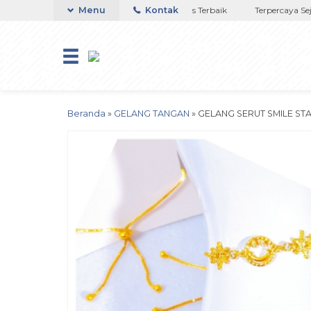
ya di NTT
Toko Titanium Lapisan Emas Terbaik
Menu
Kontak
Terpercaya Sejak
Beranda
»
GELANG TANGAN
»
GELANG SERUT SMILE ST