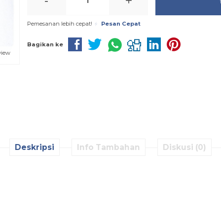
-
+
Pemesanan lebih cepat!
Pesan Cepat
Bagikan ke
view
Deskripsi
Info Tambahan
Diskusi (0)