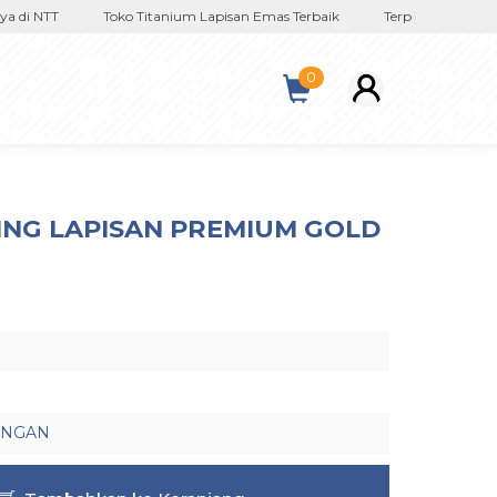
i NTT
Toko Titanium Lapisan Emas Terbaik
Terpercaya Sejak 201
0
ING LAPISAN PREMIUM GOLD
ANGAN