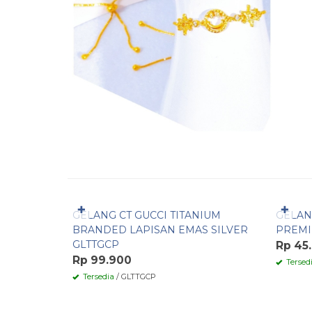
Pesan Cepat
Pesa
✚
✚
GELANG CT GUCCI TITANIUM
GELAN
BRANDED LAPISAN EMAS SILVER
PREMI
GLTTGCP
Rp 45
Rp 99.900
Tersed
Tersedia
/ GLTTGCP