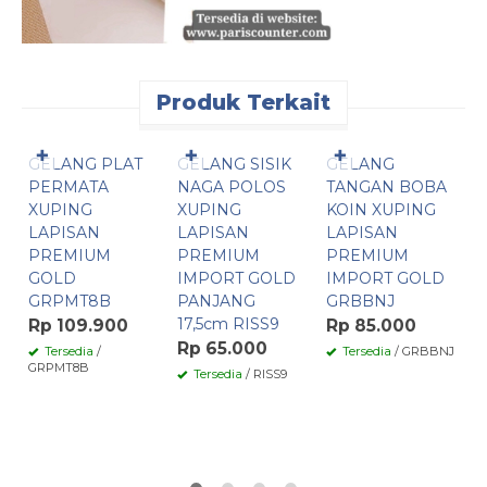
Produk Terkait
Pesan Cepat
Pesan Cepat
Pesan Cepat
✚
✚
✚
GELANG PLAT
GELANG SISIK
GELANG
G
PERMATA
NAGA POLOS
TANGAN BOBA
T
XUPING
XUPING
KOIN XUPING
H
LAPISAN
LAPISAN
LAPISAN
P
PREMIUM
PREMIUM
PREMIUM
B
GOLD
IMPORT GOLD
IMPORT GOLD
G
GRPMT8B
PANJANG
GRBBNJ
E
17,5cm RISS9
Rp 109.900
Rp 85.000
R
Rp 65.000
Tersedia
/
Tersedia
/ GRBBNJ
GRPMT8B
Tersedia
/ RISS9