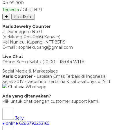
Rp 99.900
Tersedia
/ GLRTBPT
✚
Lihat Detail
Paris Jewelry Counter
Jl Diponegoro No 01
(belakang Pos Polisi Kanaan)
Kel Nunleu, Kupang -NTT 85119
E-mail : sophiekupang@gmail.com
Live Chat
Online Senin-Sabtu (10.00 – 18:00) WITA
Social Media & Marketplace
Paris Counter
- Lapisan Emas Terbaik di Indonesia
Sejak 2017 - webshop Pertama & satu-satunya di NTT
Chat via Whatsapp
Ada yang ditanyakan?
Klik untuk chat dengan customer support kami
Jelly
● online
6285792233165