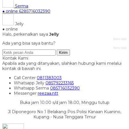
Serma
● online
6285716032390
Jelly
● online
Halo, perkenalkan saya
Jelly
baru saja
Ada yang bisa saya bantu?
baru saja
Kirim
Kontak Kami
Apabila ada yang ditanyakan, silahkan hubungi kami melalui
kontak di bawah ini.
Call Center
0811383003
Whatsapp
Jelly
085792233165
Whatsapp
Serma
085716032390
Messenger
reezaa.ntt
Buka jam 10.00 s/d jam 18.00, Minggu tutup
Jl Diponegoro No 1 Belakang Pos Polisi Kanaan Kuanino,
Kupang - Nusa Tenggara Timur