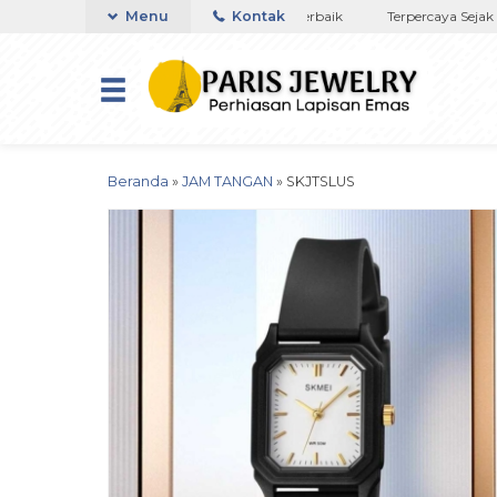
di NTT
Toko Titanium Lapisan Emas Terbaik
Menu
Kontak
Terpercaya Sejak 20
Beranda
»
JAM TANGAN
»
SKJTSLUS