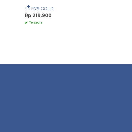
✚
✚
SK1579 GOLD
SKJPSTD
Rp 219.900
Rp 265.
Tersedia
Tersedia