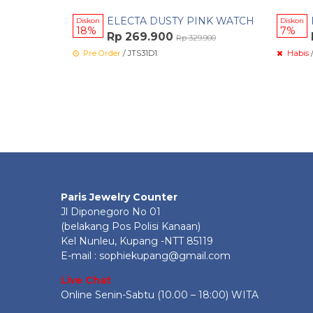
ELECTA DUSTY PINK WATCH
Diskon
Diskon
18%
7%
Rp 269.900
Rp 329.900
Pre Order
/ JTS31D1
Habis
Paris Jewelry Counter
Jl Diponegoro No 01
(belakang Pos Polisi Kanaan)
Kel Nunleu, Kupang -NTT 85119
E-mail : sophiekupang@gmail.com
Live Chat
Online Senin-Sabtu (10.00 – 18:00) WITA