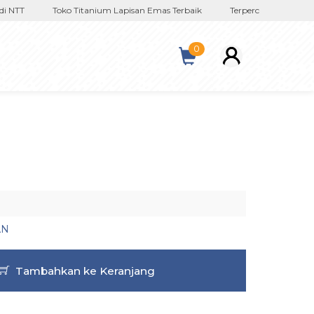
NTT
Toko Titanium Lapisan Emas Terbaik
Terpercaya Sejak 2017
0
AN
Tambahkan ke Keranjang