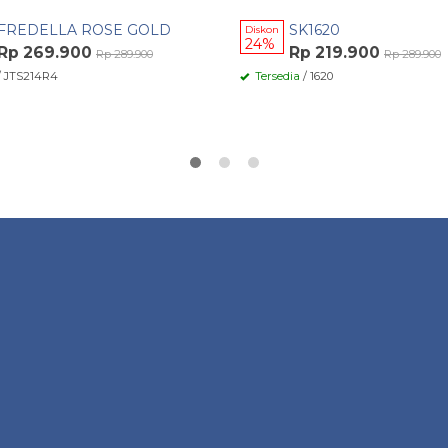
FREDELLA ROSE GOLD
SK1620
Diskon
24%
Rp 269.900
Rp 219.900
Rp 289.900
Rp 289.900
/ JTS214R4
Tersedia
/ 1620