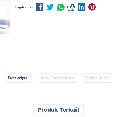
Bagikan ke
view
Deskripsi
Info Tambahan
Diskusi (0)
Produk Terkait
Pesan Cepat