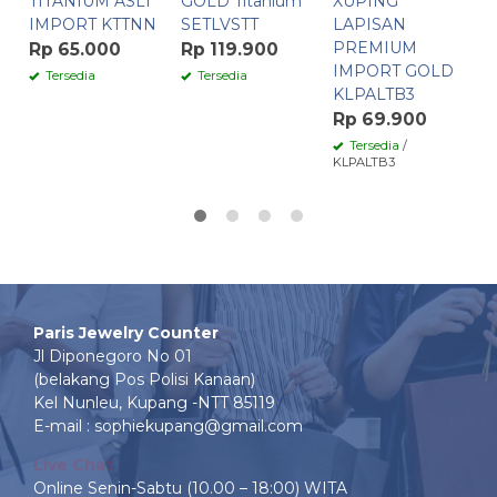
TITANIUM ASLI
GOLD Titanium
XUPING
IMPORT KTTNN
SETLVSTT
LAPISAN
PREMIUM
Rp 65.000
Rp 119.900
IMPORT GOLD
Tersedia
Tersedia
KLPALTB3
Rp 69.900
Tersedia
/
KLPALTB3
Paris Jewelry Counter
Jl Diponegoro No 01
(belakang Pos Polisi Kanaan)
Kel Nunleu, Kupang -NTT 85119
E-mail : sophiekupang@gmail.com
Live Chat
Online Senin-Sabtu (10.00 – 18:00) WITA