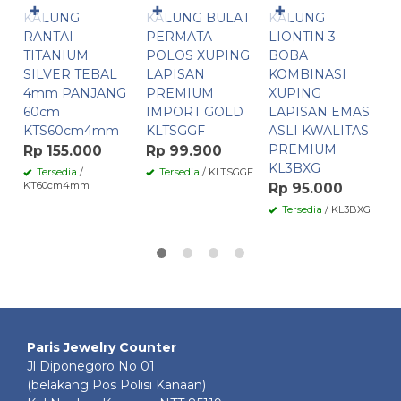
✚
✚
✚
KALUNG
KALUNG BULAT
KALUNG
K
RANTAI
PERMATA
LIONTIN 3
B
TITANIUM
POLOS XUPING
BOBA
P
SILVER TEBAL
LAPISAN
KOMBINASI
S
4mm PANJANG
PREMIUM
XUPING
L
60cm
IMPORT GOLD
LAPISAN EMAS
P
KTS60cm4mm
KLTSGGF
ASLI KWALITAS
I
PREMIUM
K
Rp 155.000
Rp 99.900
KL3BXG
R
Tersedia
/
Tersedia
/ KLTSGGF
KT60cm4mm
Rp 95.000
Tersedia
/ KL3BXG
Paris Jewelry Counter
Jl Diponegoro No 01
(belakang Pos Polisi Kanaan)