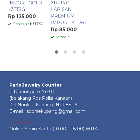
IMPORT GOLD
XUPING
K3TTSG
LAPISAN
PREMIUM
Rp 125.000
IMPORT KLDBT
Tersedia
/ K3TTSG
Rp 85.000
Tersedia
Paris Jewelry Counter
Jl Diponegoro No 01
(belakang Pos Polisi Kanaan)
Kel Nunleu, Kupang -NTT 85119
E-mail : sophiekupang@gmail.com
Live Chat
Online Senin-Sabtu (10.00 – 18:00) WITA