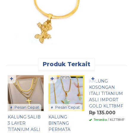
Produk Terkait
Pesan Cepat
✚
✚
✚
KALUNG
K
KOSONGAN
K
ITALI TITANIUM
T
ASLI IMPORT
I
GOLD KLTT8MF
K
Pesan Cepat
Pesan Cepat
Rp 135.000
R
KALUNG SALIB
KALUNG
Tersedia
/ KLTT8MF
3 LAYER
BINTANG
TITANIUM ASLI
PERMATA