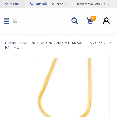
Toko Titanium Lapisan Emas Terbaik
Menu
Kontak
Terpercaya Sejak 2017
0
Beranda
»
KALUNG
»
KALUNG ANAK MINI MOUSE TITANIUM GOLD
KATTMG